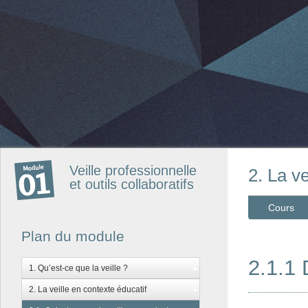
Veille professionnelle
2. La ve
et outils collaboratifs
Cours
Plan du module
2.1.1 
1. Qu’est-ce que la veille ?
2. La veille en contexte éducatif