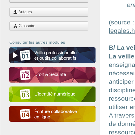
en
Auteurs
(source 
Glossaire
legales.h
Consulter les autres modules
B/ La ve
La veill
enseignan
nécessair
anticipe
disciplin
ressourc
utiliser 
A travers
de donné
ressourc