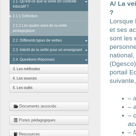
2.1. Qu’est-ce que la veille en contexte
A/ La ve
éducatif ?
?
2.1.1 Définition
Lorsque l
2.1.2 Les quatre axes de la veille
et ses ac
pédagogique
sont les 
2.2. Différents types de veilles
personnel
2.3. Intérêt de la veille pour un enseignant
national,
2.4. Questions-Réponses
(Dgesco)
3. Les méthodes
portail E
4. Les sources
suivante
5. Les outils
–
– 
Documents associés
– 
Pistes pédagogiques
ac
– 
Ressources