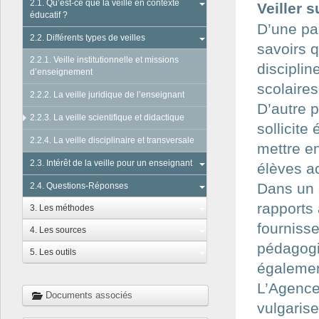
2.1. Qu’est-ce que la veille en contexte
Veiller 
éducatif ?
D’une par
2.2. Différents types de veilles
savoirs q
2.2.1. Veille institutionnelle et missions
disciplin
d’enseignement
scolaires
2.2.2. La veille juridique de l’enseignant
D’autre p
2.2.3. La veille scientifique et didactique
sollicite
2.2.4. La veille disciplinaire et transversale
mettre e
2.3. Intérêt de la veille pour un enseignant
élèves a
Dans un 
2.4. Questions-Réponses
rapports 
3. Les méthodes
fournisse
4. Les sources
pédagogi
5. Les outils
égalemen
L’Agence
Documents associés
vulgarise