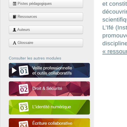
et consti
Pistes pédagogiques
découvrir
Ressources
scientifi
L’Ifé (In
Auteurs
promouvo
disciplin
Glossaire
« ressour
Consulter les autres modules