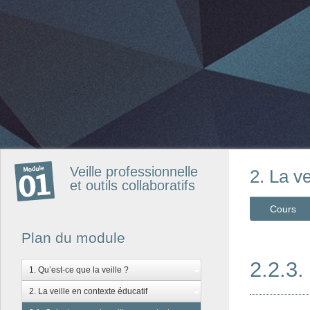
Veille professionnelle
2. La ve
et outils collaboratifs
Cours
Plan du module
2.2.3.
1. Qu’est-ce que la veille ?
2. La veille en contexte éducatif