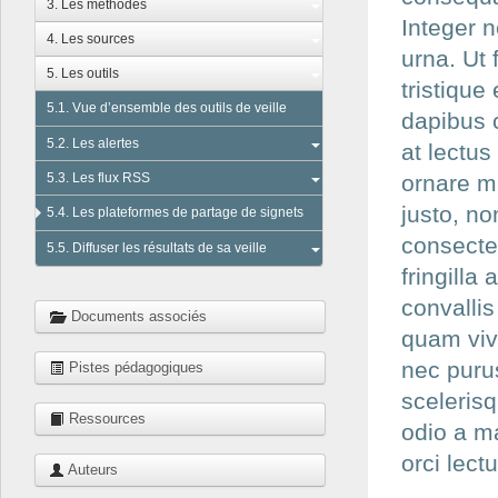
3. Les méthodes
Integer n
4. Les sources
urna. Ut 
5. Les outils
tristique
5.1. Vue d’ensemble des outils de veille
dapibus 
5.2. Les alertes
at lectus
5.3. Les flux RSS
ornare m
justo, no
5.4. Les plateformes de partage de signets
consectet
5.5. Diffuser les résultats de sa veille
fringill
convallis
Documents associés
quam vive
nec purus
Pistes pédagogiques
scelerisq
Ressources
odio a ma
orci lect
Auteurs