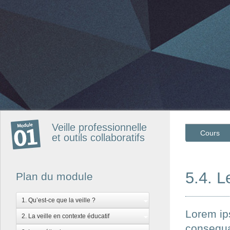
Veille professionnelle
Cours
et outils collaboratifs
5.4. L
Plan du module
1. Qu’est-ce que la veille ?
Lorem ips
2. La veille en contexte éducatif
consequa