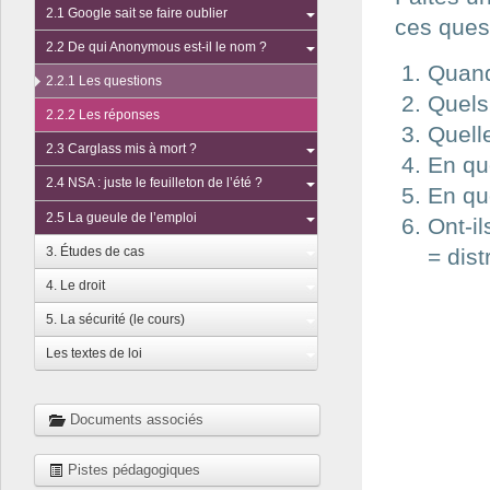
2.1 Google sait se faire oublier
ces quest
2.2 De qui Anonymous est-il le nom ?
Quand
2.2.1 Les questions
Quels
2.2.2 Les réponses
Quell
2.3 Carglass mis à mort ?
En qu
2.4 NSA : juste le feuilleton de l’été ?
En quo
2.5 La gueule de l’emploi
Ont-i
3. Études de cas
= dist
4. Le droit
5. La sécurité (le cours)
Les textes de loi
Documents associés
Pistes pédagogiques