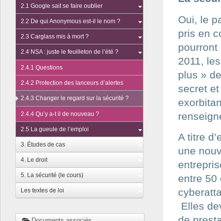
2.1 Google sait se faire oublier
Oui, le 
2.2 De qui Anonymous est-il le nom ?
pris en 
2.3 Carglass mis à mort ?
pourront
2.4 NSA : juste le feuilleton de l’été ?
2011, les
2.4.1 Questions
plus » de
2.4.2 Protection des lanceurs d’alertes
secret et
2.4.3 Changer le regard sur la sécurité ?
exorbita
2.4.4 Qu’y a-t il de nouveau ?
renseign
2.5 La gueule de l’emploi
A titre d
3. Études de cas
une nouve
4. Le droit
entrepris
5. La sécurité (le cours)
entre 50 
cyberatt
Les textes de loi
Elles dev
de prest
Documents associés