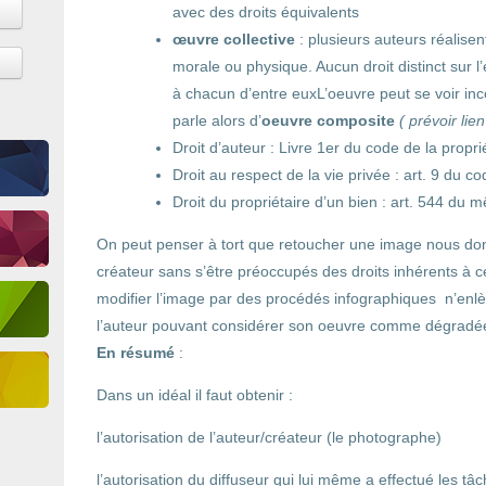
avec des droits équivalents
œuvre collective
: plusieurs auteurs réalise
morale ou physique. Aucun droit distinct sur l
à chacun d’entre euxL’oeuvre peut se voir in
parle alors d’
oeuvre composite
( prévoir lie
Droit d’auteur : Livre 1er du code de la proprié
Droit au respect de la vie privée : art. 9 du cod
Droit du propriétaire d’un bien : art. 544 du
On peut penser à tort que retoucher une image nous don
créateur sans s’être préoccupés des droits inhérents à cet
modifier l’image par des procédés infographiques n’enlève
l’auteur pouvant considérer son oeuvre comme dégradée 
En résumé
:
Dans un idéal il faut obtenir :
l’autorisation de l’auteur/créateur (le photographe)
l’autorisation du diffuseur qui lui même a effectué les tâ