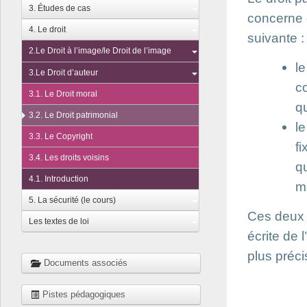
3. Études de cas
concerne d
4. Le droit
suivante :
2.Le Droit à l’image/le Droit de l’image
l
3.Le Droit d’auteur
c
3.1. Le Droit moral
q
3.2. Le Droit patrimonial
l
3.3. Le Copyright
f
3.4. Les droits voisins
q
4.1. Introduction
ma
5. La sécurité (le cours)
Ces deux 
Les textes de loi
écrite de 
plus préci
Documents associés
Pistes pédagogiques