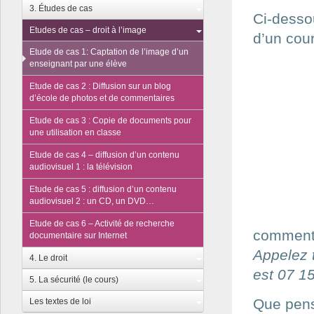
3. Études de cas
Ci-dessou
Etudes de cas – droit à l’image
d’un cou
Etude de cas 1: Captation de l’image d’un
enseignant par une élève
Etude de cas 2 : Diffusion sur un blog
d’école de photos et de commentaires
Etude de cas 3 : Copie de documents pour
une utilisation en classe
Etude de cas 4 – diffusion d’un contenu
audiovisuel 1 : la télévision
Etude de cas 5 : diffusion d’un contenu
audiovisuel 2 : un CD, un DVD…
Etude de cas 6 – Activité de recherche
commenta
documentaire sur Internet
Appelez 
4. Le droit
est 07 1
5. La sécurité (le cours)
Que pens
Les textes de loi