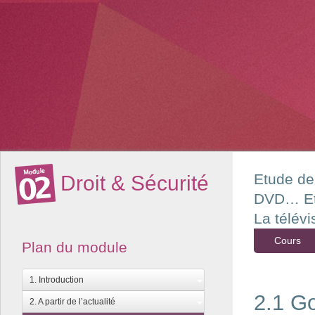
Etude de 
Droit & Sécurité
DVD…
E
La télévi
Cours
Plan du module
1. Introduction
2.1 Go
2. A partir de l’actualité