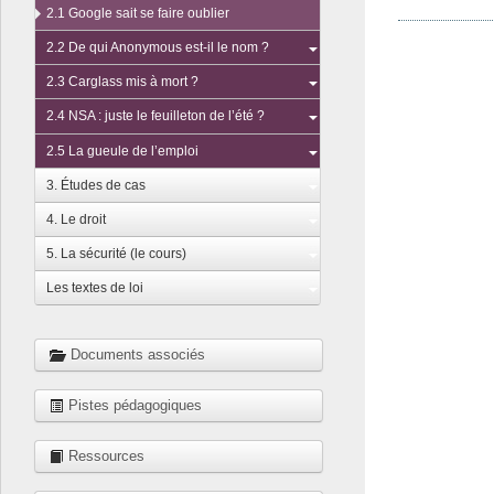
2.1 Google sait se faire oublier
2.2 De qui Anonymous est-il le nom ?
2.3 Carglass mis à mort ?
2.4 NSA : juste le feuilleton de l’été ?
2.5 La gueule de l’emploi
3. Études de cas
4. Le droit
5. La sécurité (le cours)
Les textes de loi
Documents associés
Pistes pédagogiques
Ressources